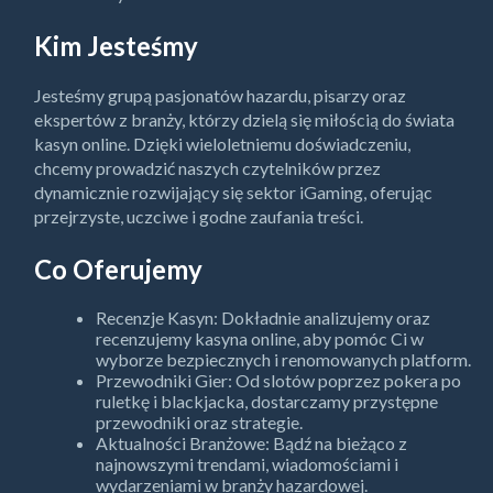
Kim Jesteśmy
Jesteśmy grupą pasjonatów hazardu, pisarzy oraz
ekspertów z branży, którzy dzielą się miłością do świata
kasyn online. Dzięki wieloletniemu doświadczeniu,
chcemy prowadzić naszych czytelników przez
dynamicznie rozwijający się sektor iGaming, oferując
przejrzyste, uczciwe i godne zaufania treści.
Co Oferujemy
Recenzje Kasyn: Dokładnie analizujemy oraz
recenzujemy kasyna online, aby pomóc Ci w
wyborze bezpiecznych i renomowanych platform.
Przewodniki Gier: Od slotów poprzez pokera po
ruletkę i blackjacka, dostarczamy przystępne
przewodniki oraz strategie.
Aktualności Branżowe: Bądź na bieżąco z
najnowszymi trendami, wiadomościami i
wydarzeniami w branży hazardowej.