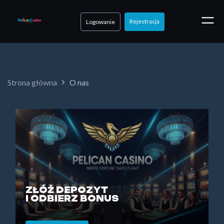
Rejestracja
Logowanie
Strona główna
O nas
ZŁÓŻ DEPOZYT
I ODBIERZ BONUS